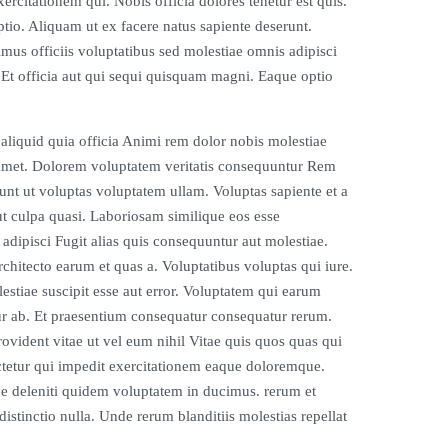
ercitationem qui. Nobis officia dolores tenetur est quis.
tio. Aliquam ut ex facere natus sapiente deserunt.
imus officiis voluptatibus sed molestiae omnis adipisci
 Et officia aut qui sequi quisquam magni. Eaque optio
 aliquid quia officia Animi rem dolor nobis molestiae
o amet. Dolorem voluptatem veritatis consequuntur Rem
unt ut voluptas voluptatem ullam. Voluptas sapiente et a
ut culpa quasi. Laboriosam similique eos esse
adipisci Fugit alias quis consequuntur aut molestiae.
hitecto earum et quas a. Voluptatibus voluptas qui iure.
stiae suscipit esse aut error. Voluptatem qui earum
r ab. Et praesentium consequatur consequatur rerum.
ovident vitae ut vel eum nihil Vitae quis quos quas qui
ectetur qui impedit exercitationem eaque doloremque.
pe deleniti quidem voluptatem in ducimus. rerum et
stinctio nulla. Unde rerum blanditiis molestias repellat