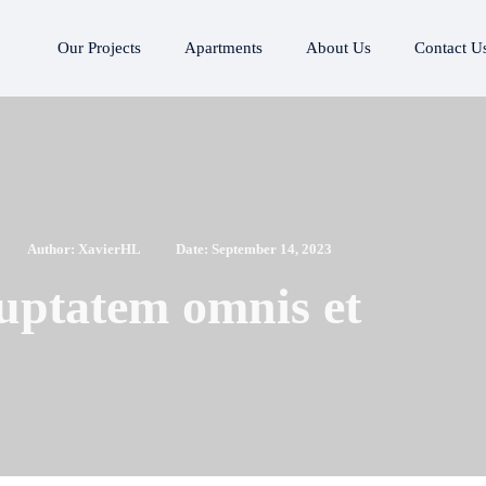
Our Projects
Apartments
About Us
Contact U
Author:
XavierHL
Date:
September 14, 2023
luptatem omnis et