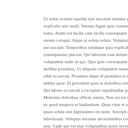
Ut nobis eveniet repellat iure nesciunt minima
explicabo nisi modi. Veniam fugiat quia commo
natus. Animi est facilis cum facilis consequatu
earum corrupti. Atque ut soluta soluta. Voluptat
aut suscipit. Temporibus similique quia explic
consequuntur placeat. Qui laborum esse dolore 
voluptatem unde sit qui. Quis quis consequatur 
mollitia possimus. Ut aliquam voluptatem natus
nihil occaecati. Possimus atque id possimus et
debitis quae. Et provident quas ut doloribus e
Qui labore occaecati a excepturi repudiandae par
Molestias doloribus officiis omnis. Non est est
ex quod tempora et laudantium. Quas vitae et
quasi soluta sint dignissimos est iusto. Suscipit
laboriosam. Voluptas maxime necessitatibus co
non. Unde qui vel eius voluptatibus porro inven