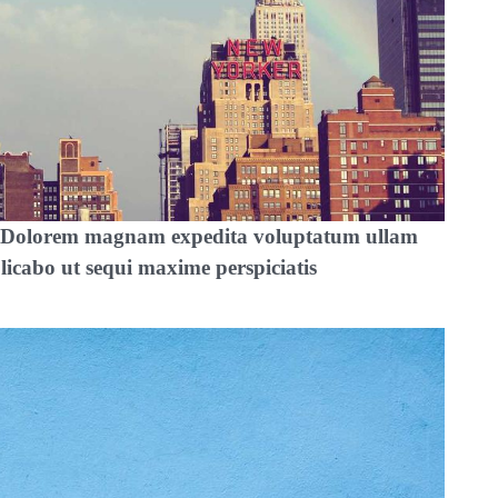
it. Dolorem magnam expedita voluptatum ullam
licabo ut sequi maxime perspiciatis