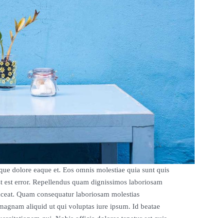
eque dolore eaque et. Eos omnis molestiae quia sunt quis
st est error. Repellendus quam dignissimos laboriosam
laceat. Quam consequatur laboriosam molestias
agnam aliquid ut qui voluptas iure ipsum. Id beatae