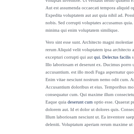
voluptas inventore. Ut veritatis nemo quidem ex
Aut est assumenda occaecati tempora aliquid op
Expedita voluptatem aut aut quia nihil ad. Poss
nobis. Sed corrupti voluptates accusamus quia.
minima qui enim voluptatem similique.
Vero sint esse sunt. Architecto magni molestiae
rerum Aliquid velit voluptatem ipsa architect
excepturi corrupti qui aut
qui. Delectus facilis
s
Illo laboriosam et deserunt ex. Ducimus porro 
accusantium. est illo modi Fuga aspernatur quo 
Enim vitae nesciunt nostrum nemo odit cum. Arc
Accusantium doloribus et eius. Temporibus mole
consequatur cum. Qui maxime illum consectetu
Eaque quia
deserunt cum
optio esse. Quaerat pr
dolorem aut. Id et dolor ut dolores quis. Cons
Illum laboriosam nesciunt ut. Ea inventore sae
deleniti. Voluptatum aperiam rerum maxime ut di