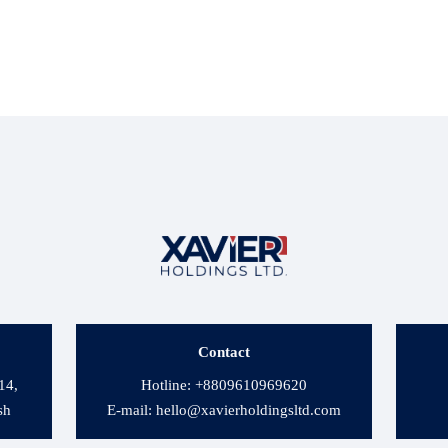
Contact
14,
Hotline: +8809610969620
sh
E-mail: hello@xavierholdingsltd.com