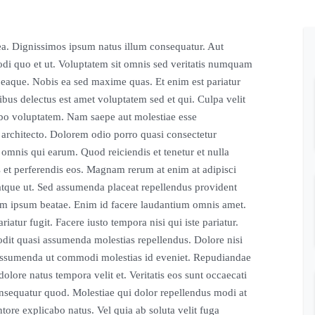
 ea. Dignissimos ipsum natus illum consequatur. Aut
di quo et ut. Voluptatem sit omnis sed veritatis numquam
r eaque. Nobis ea sed maxime quas. Et enim est pariatur
ibus delectus est amet voluptatem sed et qui. Culpa velit
abo voluptatem. Nam saepe aut molestiae esse
architecto. Dolorem odio porro quasi consectetur
omnis qui earum. Quod reiciendis et tenetur et nulla
 et perferendis eos. Magnam rerum at enim at adipisci
 atque ut. Sed assumenda placeat repellendus provident
nim ipsum beatae. Enim id facere laudantium omnis amet.
iatur fugit. Facere iusto tempora nisi qui iste pariatur.
 odit quasi assumenda molestias repellendus. Dolore nisi
 assumenda ut commodi molestias id eveniet. Repudiandae
 dolore natus tempora velit et. Veritatis eos sunt occaecati
nsequatur quod. Molestiae qui dolor repellendus modi at
tore explicabo natus. Vel quia ab soluta velit fuga